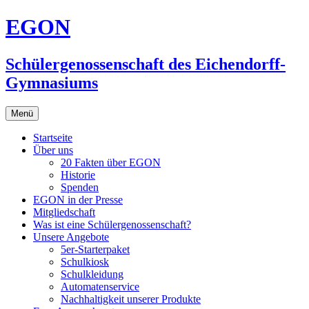
Zum
EGON
Inhalt
springen
Schülergenossenschaft des Eichendorff-
Gymnasiums
Menü
Startseite
Über uns
20 Fakten über EGON
Historie
Spenden
EGON in der Presse
Mitgliedschaft
Was ist eine Schülergenossenschaft?
Unsere Angebote
5er-Starterpaket
Schulkiosk
Schulkleidung
Automatenservice
Nachhaltigkeit unserer Produkte