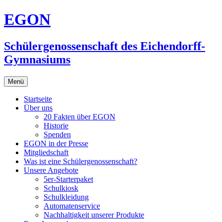
Zum
EGON
Inhalt
springen
Schülergenossenschaft des Eichendorff-
Gymnasiums
Menü
Startseite
Über uns
20 Fakten über EGON
Historie
Spenden
EGON in der Presse
Mitgliedschaft
Was ist eine Schülergenossenschaft?
Unsere Angebote
5er-Starterpaket
Schulkiosk
Schulkleidung
Automatenservice
Nachhaltigkeit unserer Produkte