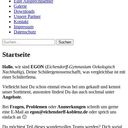
Eure Ansprechpartner
Galerie
Downloads
Unsere Partner
Kontakt
Impressum
Datenschutz
Suchen
nach:
Startseite
Hallo
, wir sind
EGON
(
Eichendorff-Gymnasium Oekologisch
Nachhaltig
), Deine Schülergenossenschafft, was vergleichbar ist mit
einer Schülerfirma.
Vielleicht hast Du schon einmal etwas bei uns gekauft und kennst
unser Sortiment, ansonsten findest Du das auch nochmal unter
Angebote
.
Bei
Fragen, Problemen
oder
Anmerkungen
schreib uns gerne
eine E-Mail an
egon@eichendorff-koblenz.de
oder sprich uns
einfach an 🙂
Du möchtest Teil dieses wundervollen Teams werden? Dich sozial