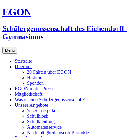
Zum
EGON
Inhalt
springen
Schülergenossenschaft des Eichendorff-
Gymnasiums
Menü
Startseite
Über uns
20 Fakten über EGON
Historie
Spenden
EGON in der Presse
Mitgliedschaft
Was ist eine Schülergenossenschaft?
Unsere Angebote
5er-Starterpaket
Schulkiosk
Schulkleidung
Automatenservice
Nachhaltigkeit unserer Produkte