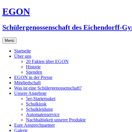
Zum
EGON
Inhalt
springen
Schülergenossenschaft des Eichendorff-G
Menü
Startseite
Über uns
20 Fakten über EGON
Historie
Spenden
EGON in der Presse
Mitgliedschaft
Was ist eine Schülergenossenschaft?
Unsere Angebote
5er-Starterpaket
Schulkiosk
Schulkleidung
Automatenservice
Nachhaltigkeit unserer Produkte
Eure Ansprechpartner
Galerie