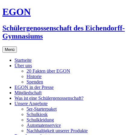
Zum
EGON
Inhalt
springen
Schülergenossenschaft des Eichendorff-
Gymnasiums
Menü
Startseite
Über uns
20 Fakten über EGON
Historie
Spenden
EGON in der Presse
Mitgliedschaft
Was ist eine Schülergenossenschaft?
Unsere Angebote
5er-Starterpaket
Schulkiosk
Schulkleidung
Automatenservice
Nachhaltigkeit unserer Produkte