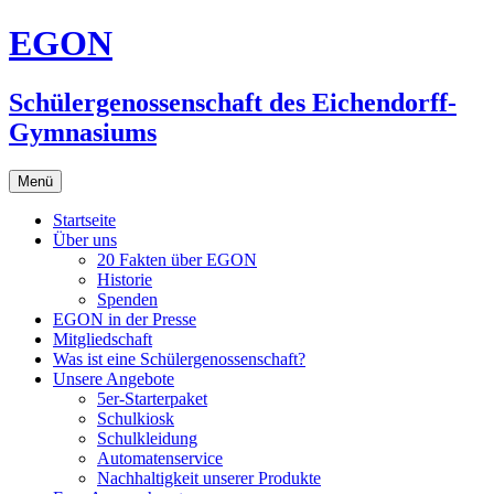
Zum
EGON
Inhalt
springen
Schülergenossenschaft des Eichendorff-
Gymnasiums
Menü
Startseite
Über uns
20 Fakten über EGON
Historie
Spenden
EGON in der Presse
Mitgliedschaft
Was ist eine Schülergenossenschaft?
Unsere Angebote
5er-Starterpaket
Schulkiosk
Schulkleidung
Automatenservice
Nachhaltigkeit unserer Produkte