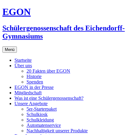
Zum
EGON
Inhalt
springen
Schülergenossenschaft des Eichendorff-
Gymnasiums
Menü
Startseite
Über uns
20 Fakten über EGON
Historie
Spenden
EGON in der Presse
Mitgliedschaft
Was ist eine Schülergenossenschaft?
Unsere Angebote
5er-Starterpaket
Schulkiosk
Schulkleidung
Automatenservice
Nachhaltigkeit unserer Produkte