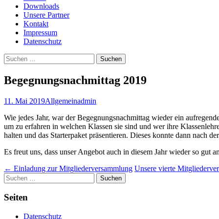
Downloads
Unsere Partner
Kontakt
Impressum
Datenschutz
Suchen
nach:
Begegnungsnachmittag 2019
11. Mai 2019
Allgemein
admin
Wie jedes Jahr, war der Begegnungsnachmittag wieder ein aufregende
um zu erfahren in welchen Klassen sie sind und wer ihre Klassenleh
halten und das Starterpaket präsentieren. Dieses konnte dann nach d
Es freut uns, dass unser Angebot auch in diesem Jahr wieder so gut 
Beitragsnavigation
←
Einladung zur Mitgliederversammlung
Unsere vierte Mitgliederv
Suchen
nach:
Seiten
Datenschutz