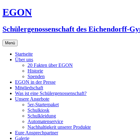
Zum
EGON
Inhalt
springen
Schülergenossenschaft des Eichendorff-G
Menü
Startseite
Über uns
20 Fakten über EGON
Historie
Spenden
EGON in der Presse
Mitgliedschaft
Was ist eine Schülergenossenschaft?
Unsere Angebote
5er-Starterpaket
Schulkiosk
Schulkleidung
Automatenservice
Nachhaltigkeit unserer Produkte
Eure Ansprechpartner
Galerie