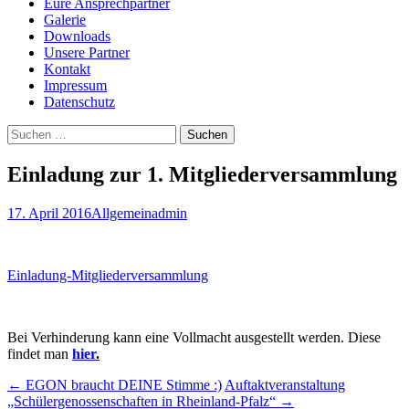
Eure Ansprechpartner
Galerie
Downloads
Unsere Partner
Kontakt
Impressum
Datenschutz
Suchen
nach:
Einladung zur 1. Mitgliederversammlung
17. April 2016
Allgemein
admin
Einladung-Mitgliederversammlung
Bei Verhinderung kann eine Vollmacht ausgestellt werden. Diese
findet man
hier
.
Beitragsnavigation
←
EGON braucht DEINE Stimme :)
Auftaktveranstaltung
„Schülergenossenschaften in Rheinland-Pfalz“
→