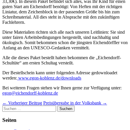
33,30€). In diesem Paket befindet sich alles, was Ihr Kind für einen
guten Start am Eichendorff benötigt: Von Heften mit der richtigen
Liniatur, dem Zeichenblock in der passenden Größe bis hin zum
Schreibmaterial. All dies steht in Absprache mit den zukünftigen
Fachlehrern.
Diese Materialien richten sich alle nach unseren Leitlinien: Sie sind
unter fairen Arbeitsbedingungen hergestellt, sind nachhaltig und
ökologisch. Somit bekommen schon die jüngsten Eichendörffler von
Anfang an den UNESCO-Gedanken vermittelt.
Alle die dieses Paket bestellt haben bekommen die „Eichendorff-
Schultüte“ am ersten Schultag versteilt.
Der Bestellschein kann unter folgenden Adresse gedownloadet
werden:
www.egon-koblenz.de/downloads
Bei weiteren Fragen stehen wir Ihnen gerne zur Verfügung unter:
egon@eichendorff-koblenz.de
Beitragsnavigation
←
Vorheriger Beitrag
Preisübergabe in der Volksbank
→
Suchen
nach:
Seiten