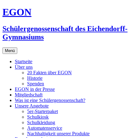
Zum
EGON
Inhalt
springen
Schülergenossenschaft des Eichendorff-
Gymnasiums
Menü
Startseite
Über uns
20 Fakten über EGON
Historie
Spenden
EGON in der Presse
Mitgliedschaft
Was ist eine Schülergenossenschaft?
Unsere Angebote
5er-Starterpaket
Schulkiosk
Schulkleidung
Automatenservice
Nachhaltigkeit unserer Produkte