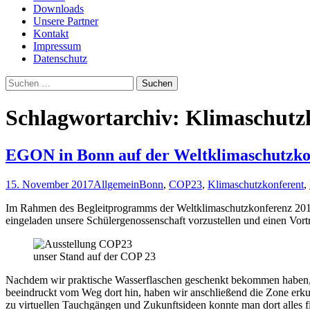
Downloads
Unsere Partner
Kontakt
Impressum
Datenschutz
Suchen
nach:
Schlagwortarchiv: Klimaschutz
EGON in Bonn auf der Weltklimaschutzko
15. November 2017
Allgemein
Bonn
,
COP23
,
Klimaschutzkonferent
,
Im Rahmen des Begleitprogramms der Weltklimaschutzkonferenz 20
eingeladen unsere Schülergenossenschaft vorzustellen und einen Vortr
unser Stand auf der COP 23
Nachdem wir praktische Wasserflaschen geschenkt bekommen haben, di
beeindruckt vom Weg dort hin, haben wir anschließend die Zone erkund
zu virtuellen Tauchgängen und Zukunftsideen konnte man dort alles 