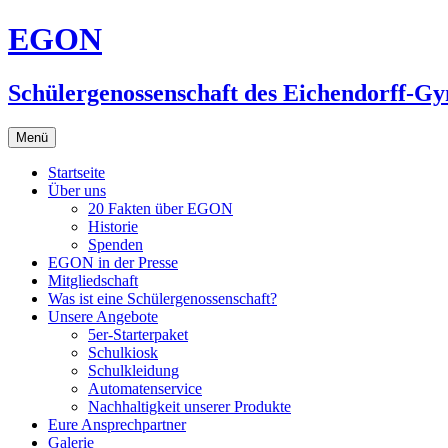
Zum
EGON
Inhalt
springen
Schülergenossenschaft des Eichendorff-G
Menü
Startseite
Über uns
20 Fakten über EGON
Historie
Spenden
EGON in der Presse
Mitgliedschaft
Was ist eine Schülergenossenschaft?
Unsere Angebote
5er-Starterpaket
Schulkiosk
Schulkleidung
Automatenservice
Nachhaltigkeit unserer Produkte
Eure Ansprechpartner
Galerie