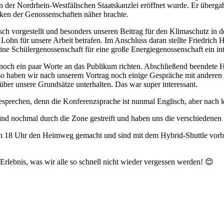
von der Nordrhein-Westfälischen Staatskanzlei eröffnet wurde. Er übe
en der Genossenschaften näher brachte.
 vorgestellt und besonders unseren Beitrag für den Klimaschutz in den
Lohn für unsere Arbeit betrafen. Im Anschluss daran stellte Friedric
ne Schülergenossenschaft für eine große Energiegenossenschaft ein inte
och ein paar Worte an das Publikum richten. Abschließend beendete He
o haben wir nach unserem Vortrag noch einige Gespräche mit anderen 
ber unsere Grundsätze unterhalten. Das war super interessant.
besprechen, denn die Konferenzsprache ist nunmal Englisch, aber nach k
nd nochmal durch die Zone gestreift und haben uns die verschiedenen 
n 18 Uhr den Heimweg gemacht und sind mit dem Hybrid-Shuttle vorbe
 Erlebnis, was wir alle so schnell nicht wieder vergessen werden! 😊