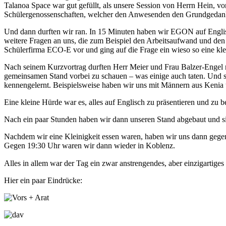
Talanoa Space war gut gefüllt, als unsere Session von Herrn Hein, 
Schülergenossenschaften, welcher den Anwesenden den Grundgedank
Und dann durften wir ran. In 15 Minuten haben wir EGON auf Englisch
weitere Fragen an uns, die zum Beispiel den Arbeitsaufwand und den 
Schülerfirma ECO-E vor und ging auf die Frage ein wieso so eine klei
Nach seinem Kurzvortrag durften Herr Meier und Frau Balzer-Engel n
gemeinsamen Stand vorbei zu schauen – was einige auch taten. Und s
kennengelernt. Beispielsweise haben wir uns mit Männern aus Kenia ü
Eine kleine Hürde war es, alles auf Englisch zu präsentieren und zu 
Nach ein paar Stunden haben wir dann unseren Stand abgebaut und si
Nachdem wir eine Kleinigkeit essen waren, haben wir uns dann gege
Gegen 19:30 Uhr waren wir dann wieder in Koblenz.
Alles in allem war der Tag ein zwar anstrengendes, aber einzigartiges
Hier ein paar Eindrücke: