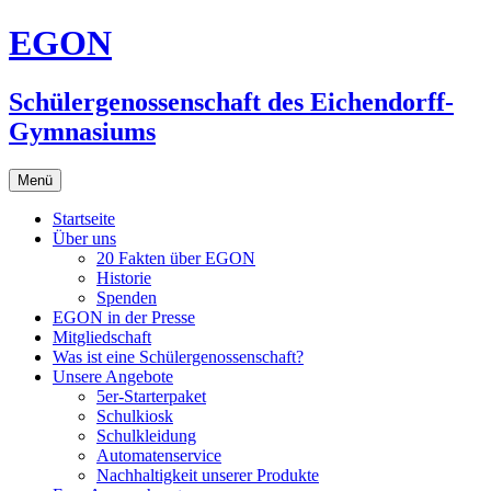
Zum
EGON
Inhalt
springen
Schülergenossenschaft des Eichendorff-
Gymnasiums
Menü
Startseite
Über uns
20 Fakten über EGON
Historie
Spenden
EGON in der Presse
Mitgliedschaft
Was ist eine Schülergenossenschaft?
Unsere Angebote
5er-Starterpaket
Schulkiosk
Schulkleidung
Automatenservice
Nachhaltigkeit unserer Produkte