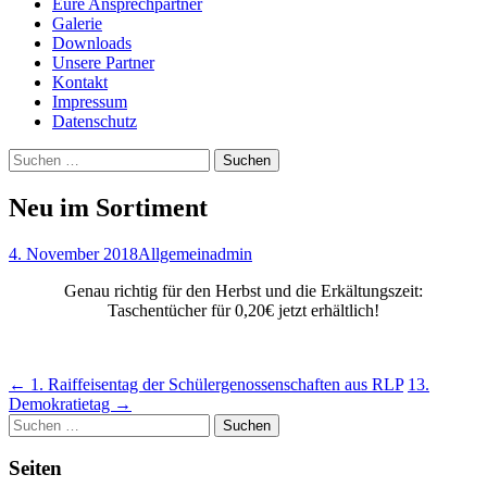
Eure Ansprechpartner
Galerie
Downloads
Unsere Partner
Kontakt
Impressum
Datenschutz
Suchen
nach:
Neu im Sortiment
4. November 2018
Allgemein
admin
Genau richtig für den Herbst und die Erkältungszeit:
Taschentücher für 0,20€ jetzt erhältlich!
Beitragsnavigation
←
1. Raiffeisentag der Schülergenossenschaften aus RLP
13.
Demokratietag
→
Suchen
nach:
Seiten